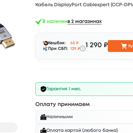
Кабель DisplayPort Cablexpert (CCP-DP16
В наличии
в 2 магазинах
Кешбэк:
65 ₽
1 290 ₽
Ку
?
При СБП:
129 ₽
Гарантия 1 мес.
Оплату принимаем
Наличными
Оплата картой (любого банка)