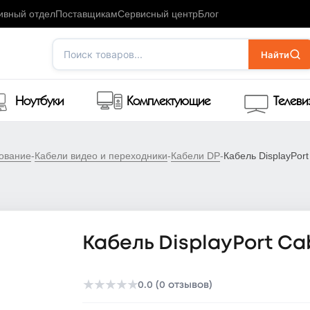
ивный отдел
Поставщикам
Сервисный центр
Блог
Поиск товаров...
Найти
Ноутбуки
Комплектующие
Телев
ование
-
Кабели видео и переходники
-
Кабели DP
-
Кабель DisplayPort
Кабель DisplayPort Ca
★
★
★
★
★
0.0 (0 отзывов)