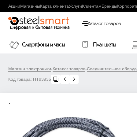
Акции
Магазины
Карта клиента
Услуги
Клиентам
Бренды
Корпорат
Каталог товаров
Смартфоны и часы
Планшеты
Магазин электроники
-
Каталог товаров
-
Соединительное оборуд
Код товара:
НТ93935