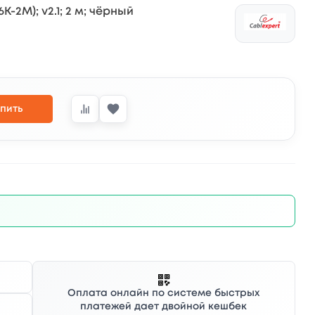
K-2M); v2.1; 2 м; чёрный
пить
Оплата онлайн по системе быстрых
платежей дает двойной кешбек