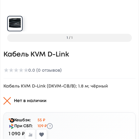
1
/
1
Кабель KVM D-Link
★
★
★
★
★
0.0 (0 отзывов)
Кабель KVM D-Link (DKVM-CB/B); 1.8 м; чёрный
Нет в наличии
Кешбэк:
55 ₽
?
При СБП:
109 ₽
1 090 ₽