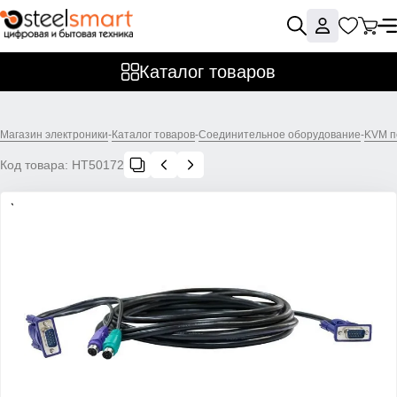
Каталог товаров
Магазин электроники
-
Каталог товаров
-
Соединительное оборудование
-
KVM п
Код товара:
НТ50172