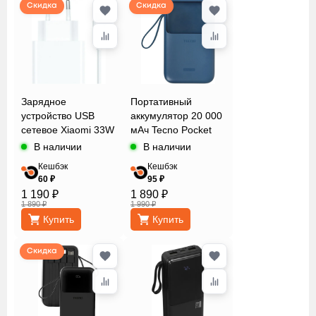
Скидка
Скидка
Зарядное
Портативный
устройство USB
аккумулятор 20 000
сетевое Xiaomi 33W
мАч Tecno Pocket
Charging Combo
S201
В наличии
В наличии
Кешбэк
Кешбэк
60 ₽
95 ₽
1 190 ₽
1 890 ₽
1 890 ₽
1 990 ₽
Купить
Купить
Скидка