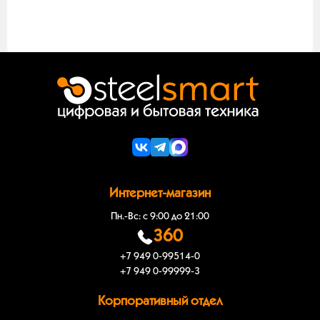
специализированного функционала для расширения
одно и то же устройство просто на разных этапах своего
продуктивности тренировочного процесса.
временного развития. Также данную разновидность очень
Смартфоны для геймеров можно найти или в случае
часто называют кнопочным телефоном.
отсутствия купить под заказ в интернет-магазине
SteelSmart. Компания предлагает лучшие условия,
оптимальные цены и гарантию от магазина.
Интернет-магазин
Пн.-Вс: с 9:00 до 21:00
360
+7 949 0-99514-0
+7 949 0-99999-3
Корпоративный отдел