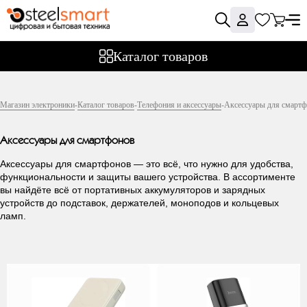
Фильтры
Каталог товаров
Цена
Магазин электроники
-
Каталог товаров
-
Телефония и аксессуары
-
Аксессуары для смарт
Аксессуары для смартфонов
Подкатегория
Аксессуары для смартфонов — это всё, что нужно для удобства,
функциональности и защиты вашего устройства. В ассортименте
вы найдёте всё от портативных аккумуляторов и зарядных
Портативные
устройств до подставок, держателей, моноподов и кольцевых
аккумуляторы
ламп.
Зарядные
устройства USB
Автодержатели и
подставки
Прочие аксессуары