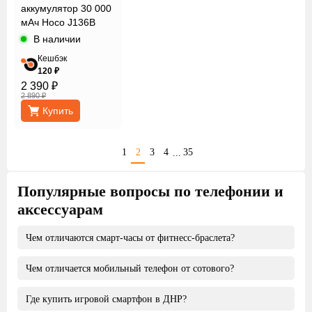
аккумулятор 30 000
мАч Hoco J136B
Black
В наличии
Кешбэк
120 ₽
2 390 ₽
2 890 ₽
Купить
1
2
3
4
35
...
Популярные вопросы по телефонии и
аксессуарам
Чем отличаются смарт-часы от фитнесс-браслета?
Чем отличается мобильный телефон от сотового?
Основной функционал у данных гаджетов находится на
схожем уровне, единственные отличия заключаются в
Где купить игровой смартфон в ДНР?
более удобном дизайне для занятий спортом и наличием
Никакого отличия нет, мобильный и сотовый телефон это