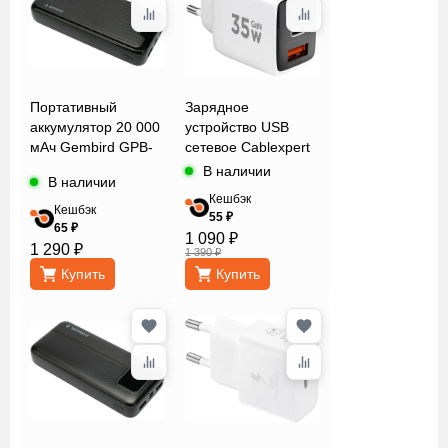
Портативный
Зарядное
аккумулятор 20 000
устройство USB
мАч Gembird GPB-
сетевое Cablexpert
20
MP3A-PC-52
В наличии
В наличии
Кешбэк
Кешбэк
55 ₽
65 ₽
1 090 ₽
1 290 ₽
1 390 ₽
Купить
Купить