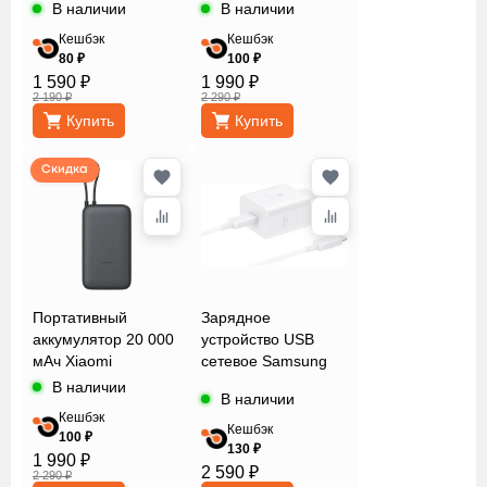
EP-T2510 Black
В наличии
В наличии
Кешбэк
Кешбэк
80 ₽
100 ₽
1 590 ₽
1 990 ₽
2 190 ₽
2 290 ₽
Купить
Купить
Скидка
Портативный
Зарядное
аккумулятор 20 000
устройство USB
мАч Xiaomi
сетевое Samsung
EP-4511
В наличии
В наличии
Кешбэк
Кешбэк
100 ₽
130 ₽
1 990 ₽
2 590 ₽
2 290 ₽