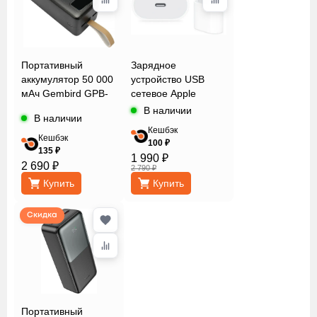
Портативный
Зарядное
аккумулятор 50 000
устройство USB
мАч Gembird GPB-
сетевое Apple
50Q
MUVV3ZM/A
В наличии
В наличии
Кешбэк
Кешбэк
100 ₽
135 ₽
1 990 ₽
2 690 ₽
2 790 ₽
Купить
Купить
Скидка
Портативный