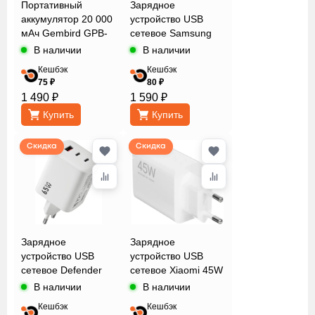
Портативный
Зарядное
аккумулятор 20 000
устройство USB
мАч Gembird GPB-
сетевое Samsung
20Q
EP-T2510
В наличии
В наличии
Кешбэк
Кешбэк
75 ₽
80 ₽
1 490 ₽
1 590 ₽
Купить
Купить
Скидка
Скидка
Зарядное
Зарядное
устройство USB
устройство USB
сетевое Defender
сетевое Xiaomi 45W
UPA-105
Turbo Charging
В наличии
В наличии
Power Adapter
Кешбэк
Кешбэк