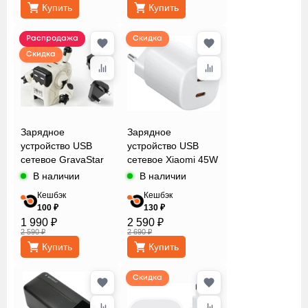
Купить
Купить
Распродажа
Скидка
Скидка
Зарядное
Зарядное
устройство USB
устройство USB
сетевое GravaStar
сетевое Xiaomi 45W
Delta35 White
Nano Turbo
В наличии
В наличии
Charging Power
Кешбэк
Кешбэк
Adapter
100 ₽
130 ₽
1 990 ₽
2 590 ₽
2 590 ₽
2 690 ₽
Купить
Купить
Скидка