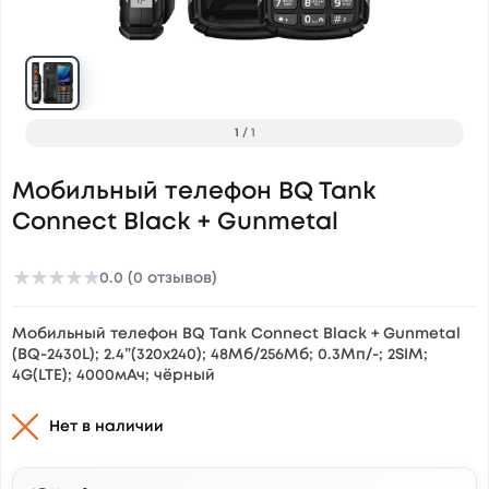
1
/
1
Мобильный телефон BQ Tank
Connect Black + Gunmetal
★
★
★
★
★
0.0 (0 отзывов)
Мобильный телефон BQ Tank Connect Black + Gunmetal
(BQ-2430L); 2.4”(320x240); 48Мб/256Мб; 0.3Мп/-; 2SIM;
4G(LTE); 4000мАч; чёрный
Нет в наличии