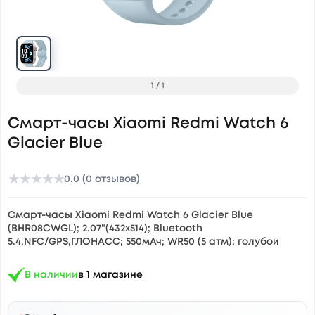
1
/
1
Смарт-часы Xiaomi Redmi Watch 6
Glacier Blue
★
★
★
★
★
0.0 (0 отзывов)
Смарт-часы Xiaomi Redmi Watch 6 Glacier Blue
(BHR08CWGL); 2.07"(432x514); Bluetooth
5.4,NFC/GPS,ГЛОНАСС; 550мАч; WR50 (5 атм); голубой
В наличии
в 1 магазине