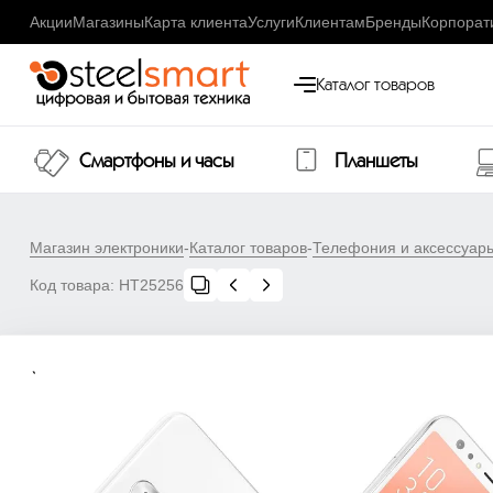
Акции
Магазины
Карта клиента
Услуги
Клиентам
Бренды
Корпорат
Каталог товаров
Смартфоны и часы
Планшеты
Магазин электроники
-
Каталог товаров
-
Телефония и аксессуар
Код товара:
НТ25256