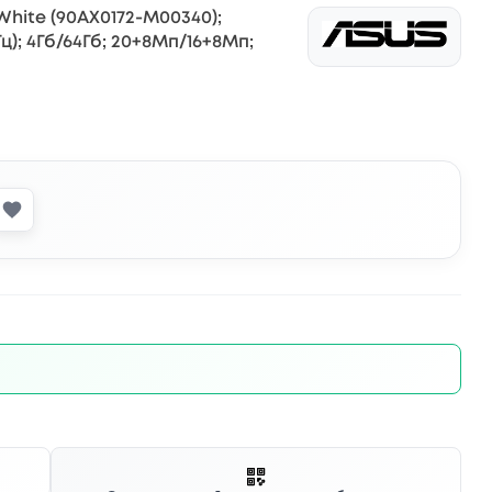
White (90AX0172-M00340);
Гц); 4Гб/64Гб; 20+8Мп/16+8Мп;