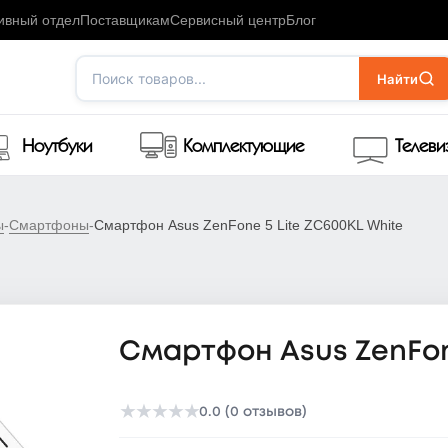
ивный отдел
Поставщикам
Сервисный центр
Блог
Поиск товаров...
Найти
Ноутбуки
Комплектующие
Телев
ы
-
Смартфоны
-
Смартфон Asus ZenFone 5 Lite ZC600KL White
Смартфон Asus ZenFone
★
★
★
★
★
0.0 (0 отзывов)