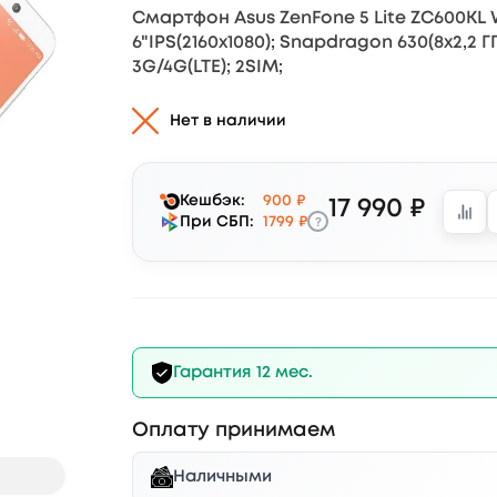
Смартфон Asus ZenFone 5 Lite ZC600KL 
6"IPS(2160x1080); Snapdragon 630(8x2,2 Г
3G/4G(LTE); 2SIM;
Нет в наличии
Кешбэк:
900 ₽
17 990 ₽
?
При СБП:
1799 ₽
Гарантия 12 мес.
Оплату принимаем
Наличными