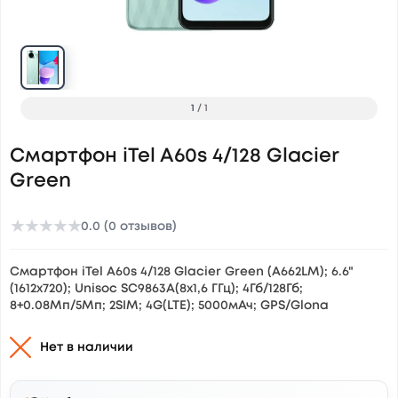
1
/
1
Смартфон iTel A60s 4/128 Glacier
Green
★
★
★
★
★
0.0 (0 отзывов)
Смартфон iTel A60s 4/128 Glacier Green (A662LM); 6.6"
(1612x720); Unisoc SC9863A(8x1,6 ГГц); 4Гб/128Гб;
8+0.08Мп/5Мп; 2SIM; 4G(LTE); 5000мАч; GPS/Glona
Нет в наличии