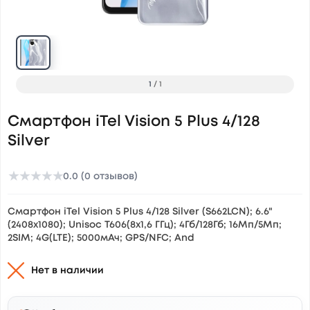
1
/
1
Смартфон iTel Vision 5 Plus 4/128
Silver
★
★
★
★
★
0.0 (0 отзывов)
Смартфон iTel Vision 5 Plus 4/128 Silver (S662LCN); 6.6"
(2408x1080); Unisoc T606(8x1,6 ГГц); 4Гб/128Гб; 16Мп/5Мп;
2SIM; 4G(LTE); 5000мАч; GPS/NFC; And
Нет в наличии