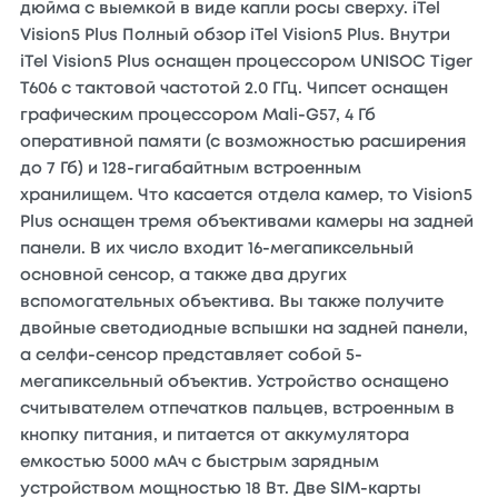
дюйма с выемкой в виде капли росы сверху. iTel
Vision5 Plus Полный обзор iTel Vision5 Plus. Внутри
iTel Vision5 Plus оснащен процессором UNISOC Tiger
T606 с тактовой частотой 2.0 ГГц. Чипсет оснащен
графическим процессором Mali-G57, 4 Гб
оперативной памяти (с возможностью расширения
до 7 Гб) и 128-гигабайтным встроенным
хранилищем. Что касается отдела камер, то Vision5
Plus оснащен тремя объективами камеры на задней
панели. В их число входит 16-мегапиксельный
основной сенсор, а также два других
вспомогательных объектива. Вы также получите
двойные светодиодные вспышки на задней панели,
а селфи-сенсор представляет собой 5-
мегапиксельный объектив. Устройство оснащено
считывателем отпечатков пальцев, встроенным в
кнопку питания, и питается от аккумулятора
емкостью 5000 мАч с быстрым зарядным
устройством мощностью 18 Вт. Две SIM-карты