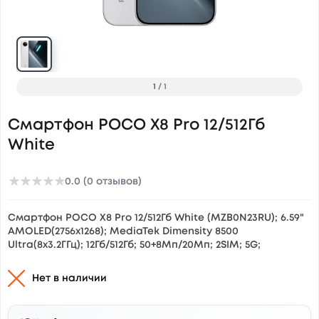
1
/
1
Смартфон POCO X8 Pro 12/512Гб
White
★
★
★
★
★
0.0 (0 отзывов)
Смартфон POCO X8 Pro 12/512Гб White (MZB0N23RU); 6.59"
AMOLED(2756x1268); MediaTek Dimensity 8500
Ultra(8x3.2ГГц); 12Гб/512Гб; 50+8Мп/20Мп; 2SIM; 5G;
Нет в наличии