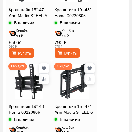
Lumien
Кронштейн 15"-47"
Кронштейн 19"-48"
Onkron
Arm Media STEEL-5
Hama 00220805
SunWind
В наличии
В наличии
Sven
Кешбэк
Кешбэк
Tuarex
43 ₽
40 ₽
Максимальная
850 ₽
790 ₽
Ultramounts
нагрузка
910 ₽
970 ₽
Wize
Купить
Купить
Расстояние
Скидка
Скидка
от стены/
наклон°
Совместимость
Кронштейн 19"-48"
Кронштейн 15"-47"
Hama 00220806
Arm Media STEEL-6
В наличии
В наличии
Стандарт
Кешбэк
Кешбэк
крепежа