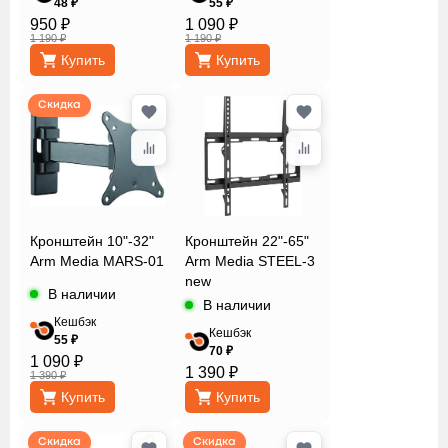
48 ₽
55 ₽
950 ₽
1 090 ₽
1 190 ₽
1 190 ₽
Цвет
Купить
Купить
Сбросить
Применить
Скидка
Кронштейн 10"-32"
Кронштейн 22"-65"
Arm Media MARS-01
Arm Media STEEL-3
new
В наличии
В наличии
Кешбэк
Кешбэк
55 ₽
70 ₽
1 090 ₽
1 390 ₽
1 390 ₽
Купить
Купить
Скидка
Скидка