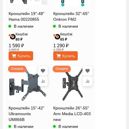
Кронштейн 19"-48"
Кронштейн 32"-65"
Hama 00220855
Onkron FM2
В наличии
В наличии
Кешбэк
Кешбэк
80 ₽
65 ₽
1 590 ₽
1 290 ₽
1 690 ₽
1 790 ₽
Купить
Купить
Скидка
Скидка
Кронштейн 15"-42"
Кронштейн 26"-55"
Ultramounts
Arm Media LCD-403
UM866B
new
В наличии
В наличии