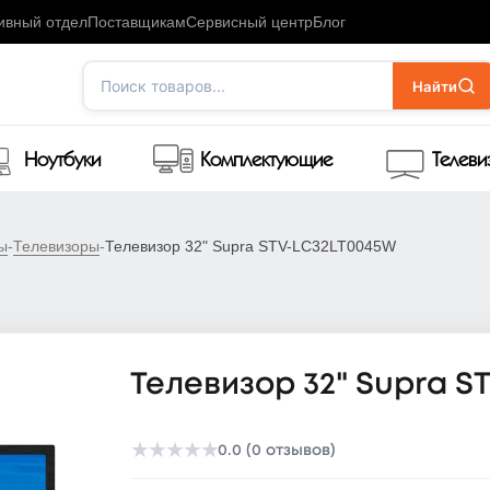
ивный отдел
Поставщикам
Сервисный центр
Блог
Поиск товаров...
Найти
Ноутбуки
Комплектующие
Телев
ы
-
Телевизоры
-
Телевизор 32" Supra STV-LC32LT0045W
Телевизор 32" Supra S
★
★
★
★
★
0.0 (0 отзывов)