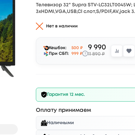
Телевизор 32" Supra STV-LC32LT0045W; LED
3xHDMI,VGA,USB,Cl слот,S/PDIF,AV,jack 3
Нет в наличии
9 990
Кешбэк:
500 ₽
?
При СБП:
999 ₽
11 890 ₽
Гарантия 12 мес.
Оплату принимаем
Наличными