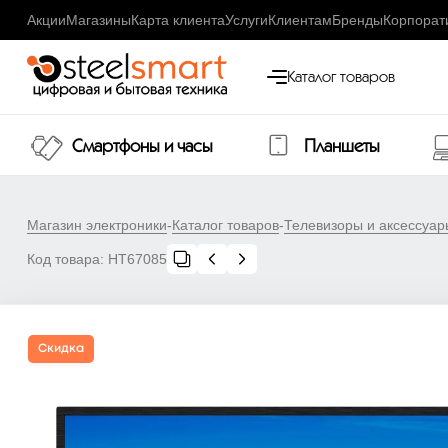
Акции
Магазины
Карта клиента
Услуги
Клиентам
Бренды
Корпорат
Каталог товаров
Смартфоны и часы
Планшеты
Магазин электроники
-
Каталог товаров
-
Телевизоры и аксессуар
Код товара:
НТ67085
Скидка