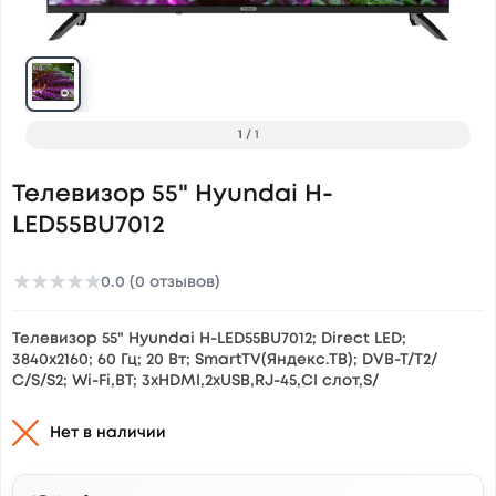
1
/
1
Телевизор 55" Hyundai H-
LED55BU7012
★
★
★
★
★
0.0 (0 отзывов)
Телевизор 55" Hyundai H-LED55BU7012; Direct LED;
3840x2160; 60 Гц; 20 Вт; SmartTV(Яндекс.ТВ); DVB-T/T2/
С/S/S2; Wi-Fi,BT; 3xHDMI,2xUSB,RJ-45,CI слот,S/
Нет в наличии