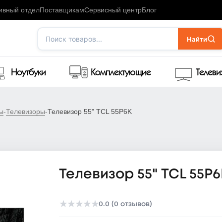
ивный отдел
Поставщикам
Сервисный центр
Блог
Поиск товаров...
Найти
Ноутбуки
Комплектующие
Телев
ы
-
Телевизоры
-
Телевизор 55" TCL 55P6K
Телевизор 55" TCL 55P
★
★
★
★
★
0.0 (0 отзывов)