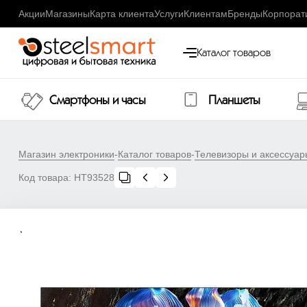
Акции
Магазины
Карта клиента
Услуги
Клиентам
Бренды
Корпорат
Каталог товаров
Смартфоны и часы
Планшеты
Магазин электроники
-
Каталог товаров
-
Телевизоры и аксессуар
Код товара:
НТ93528