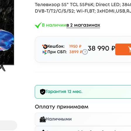
Телевизор 55" TCL 55P6K; Direct LED; 3840
DVB-T/T2/С/S/S2; Wi-Fi,BT; 3xHDMI,USB,RJ
В наличии
в 2 магазинах
Кешбэк:
1950 ₽
38 990 ₽
?
При СБП:
3899 ₽
Гарантия 12 мес.
Оплату принимаем
Наличными