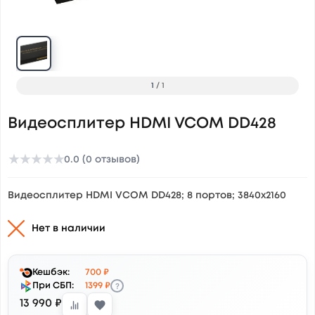
1
/
1
Видеосплитер HDMI VCOM DD428
★
★
★
★
★
0.0 (0 отзывов)
Видеосплитер HDMI VCOM DD428; 8 портов; 3840x2160
Нет в наличии
Кешбэк:
700 ₽
?
При СБП:
1399 ₽
13 990 ₽