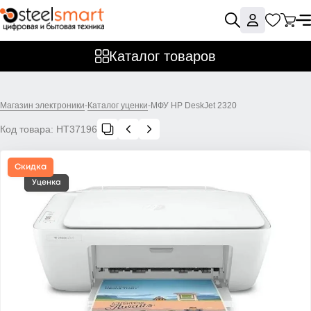
Каталог товаров
Магазин электроники
-
Каталог уценки
-
МФУ HP DeskJet 2320
Код товара:
НТ37196
Скидка
Уценка