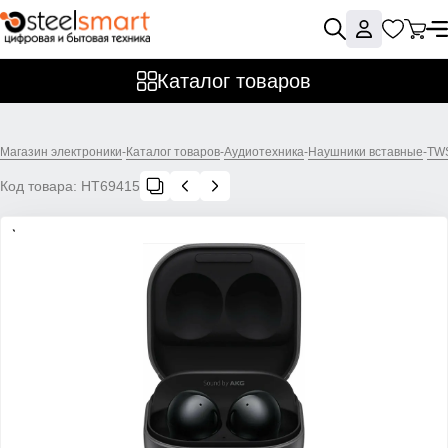
Каталог товаров
Магазин электроники
-
Каталог товаров
-
Аудиотехника
-
Наушники вставные
-
TW
Код товара:
НТ69415