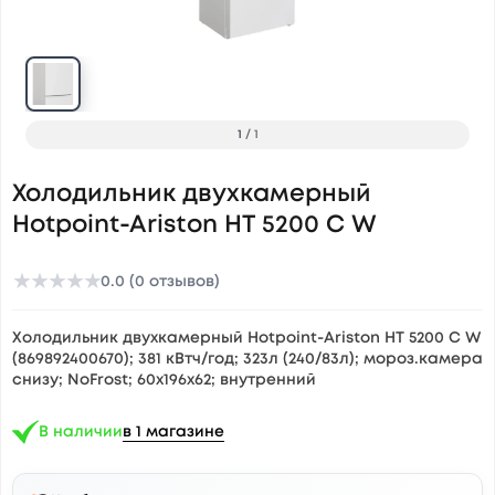
1
/
1
Холодильник двухкамерный
Hotpoint-Ariston HT 5200 C W
★
★
★
★
★
0.0 (0 отзывов)
Холодильник двухкамерный Hotpoint-Ariston HT 5200 C W
(869892400670); 381 кВтч/год; 323л (240/83л); мороз.камера
снизу; NoFrost; 60x196x62; внутренний
В наличии
в 1 магазине