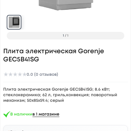
1
/
1
Плита электрическая Gorenje
GEC5B41SG
★
★
★
★
★
0.0 (0 отзывов)
Плита электрическая Gorenje GEC5B41SG; 8.6 кВт;
cтеклокерамика; 62 л, гриль,конвекция; поворотный
механизм; 50x85x59.4; серый
В наличии
в 1 магазине