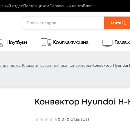
ивный отдел
Поставщикам
Сервисный центр
Блог
Поиск товаров...
Найти
Ноутбуки
Комплектующие
Телев
а для дома
-
Климатическая техника
-
Конвекторы
-
Конвектор Hyundai
Конвектор Hyundai H-
★
★
★
★
★
0.0 (0 отзывов)