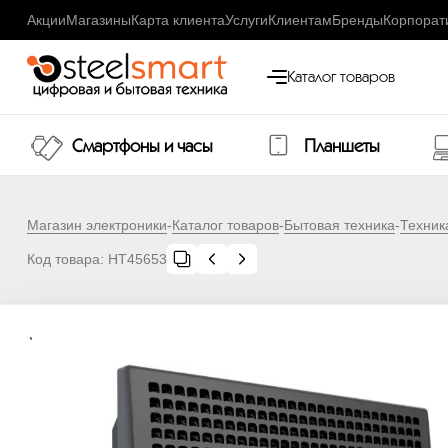
Акции
Магазины
Карта клиента
Услуги
Клиентам
Бренды
Корпорат
Каталог товаров
Смартфоны и часы
Планшеты
Магазин электроники
-
Каталог товаров
-
Бытовая техника
-
Техник
Код товара:
НТ45653