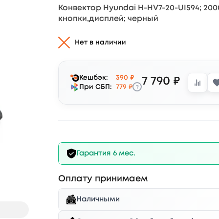
Конвектор Hyundai H-HV7-20-UI594; 2000 
кнопки,дисплей; черный
Нет в наличии
Кешбэк:
390 ₽
7 790 ₽
?
При СБП:
779 ₽
Гарантия 6 мес.
Оплату принимаем
Наличными