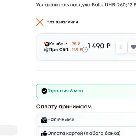
Увлажнитель воздуха Ballu UHB-260; 12 В
Нет в наличии
Кешбэк:
75 ₽
1 490 ₽
?
При СБП:
149 ₽
Гарантия 6 мес.
Оплату принимаем
Наличными
Оплата картой (любого банка)