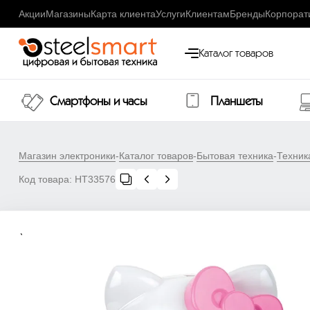
Акции
Магазины
Карта клиента
Услуги
Клиентам
Бренды
Корпорат
Каталог товаров
Смартфоны и часы
Планшеты
Магазин электроники
-
Каталог товаров
-
Бытовая техника
-
Техник
Код товара:
НТ33576