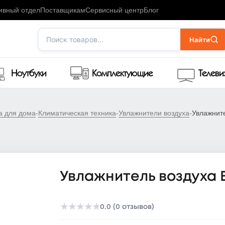
ивный отдел
Поставщикам
Сервисный центр
Блог
Поиск товаров...
Найти
Ноутбуки
Комплектующие
Телев
а для дома
-
Климатическая техника
-
Увлажнители воздуха
-
Увлажните
Увлажнитель воздуха B
★
★
★
★
★
0.0 (0 отзывов)