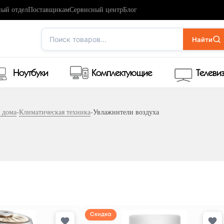
ый отдел
Поставщикам
Сервисный центр
Блог
Поиск товаров...
Найти
Ноутбуки
Комплектующие
Телеви
 дома
-
Климатическая техника
-
Увлажнители воздуха
Скидка