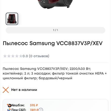
1
/
1
Пылесос Samsung VCC8837V3P/XEV
★
★
★
★
★
0.0 (0 отзывов)
Пылесос Samsung VCC8837V3P/XEV; 2200/430 Вт;
контейнер; 2 л; 3 насадки; фильтр тонкой очистки НЕРА +
циклонный фильтр; бордовый/черный
Нет в наличии
Кешбэк:
595 ₽
?
При СБП:
1189 ₽