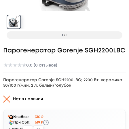
1
/
1
Парогенератор Gorenje SGH2200LBC
★
★
★
★
★
0.0 (0 отзывов)
Парогенератор Gorenje SGH2200LBC; 2200 Вт; керамика;
50/100 г/мин; 2 л; белый/голубой
Нет в наличии
Кешбэк:
310 ₽
?
При СБП:
619 ₽