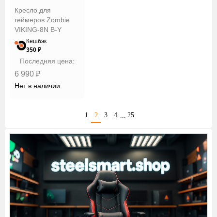
Кресло для
геймеров Zombie
VIKING-8N B-Y
Кешбэк
350 ₽
Последняя цена:
6 990 ₽
Нет в наличии
1
2
3
4
25
...