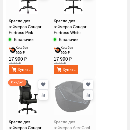
Цвет
Кресло для
Кресло для
геймеров Cougar
геймеров Cougar
Сбросить
Применить
Fortress Pink
Fortress White
В наличии
В наличии
Кешбэк
Кешбэк
900 ₽
900 ₽
17 990 ₽
17 990 ₽
24 490 ₽
24 790 ₽
Купить
Купить
Скидка
Кресло для
Кресло для
геймеров Cougar
геймеров AeroCool