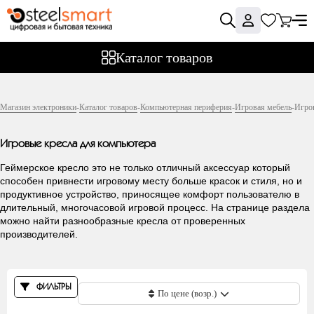
Фильтры
Каталог товаров
Цена
Магазин электроники
-
Каталог товаров
-
Компьютерная периферия
-
Игровая мебель
-
Игро
Игровые кресла для компьютера
Производитель
Геймерское кресло это не только отличный аксессуар который
способен привнести игровому месту больше красок и стиля, но и
продуктивное устройство, приносящее комфорт пользователю в
длительный, многочасовой игровой процесс. На странице раздела
A4Tech
можно найти разнообразные кресла от проверенных
производителей.
AKRacing
AeroCool
Asus
ФИЛЬТРЫ
Cougar
По цене (возр.)
DXRacer