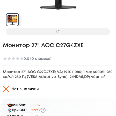
1
/
1
Монитор 27" AOC C27G4ZXE
★
★
★
★
★
0.0 (0 отзывов)
Монитор 27" AOC C27G4ZXE; VA; 1920x1080; 1 мс; 4000:1; 280
кд/м²; 280 Гц (VESA Adaptive-Sync); 2xHDMI,DP; чёрный
Нет в наличии
Кешбэк:
1100 ₽
?
При СБП:
2199 ₽