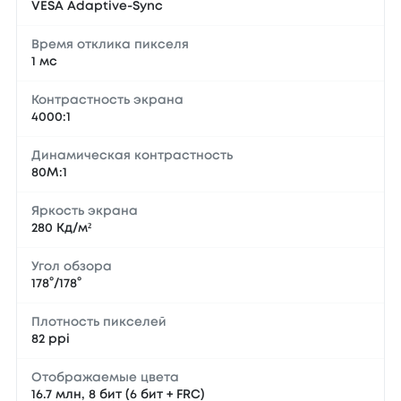
VESA Adaptive-Sync
Время отклика пикселя
1 мс
Контрастность экрана
4000:1
Динамическая контрастность
80М:1
Яркость экрана
280 Кд/м²
Угол обзора
178°/178°
Плотность пикселей
82 ppi
Отображаемые цвета
16.7 млн, 8 бит (6 бит + FRC)