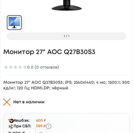
1
/
1
Монитор 27" AOC Q27B30S3
★
★
★
★
★
0.0 (0 отзывов)
Монитор 27" AOC Q27B30S3; IPS; 2560x1440; 4 мс; 1500:1; 300
кд/м²; 120 Гц; HDMI,DP; чёрный
Нет в наличии
Кешбэк:
600 ₽
?
При СБП:
1199 ₽