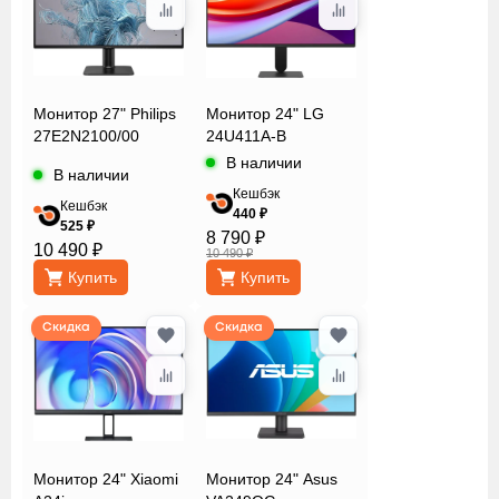
(портретный
режим)
Соотношение
Монитор 27" Philips
Монитор 24" LG
27E2N2100/00
24U411A-B
сторон
В наличии
В наличии
Кешбэк
Кешбэк
Технология
440 ₽
525 ₽
8 790 ₽
изготовления
10 490 ₽
10 490 ₽
матрицы
Купить
Купить
Скидка
Скидка
Цвет
Частота
обновления
экрана
Монитор 24" Xiaomi
Монитор 24" Asus