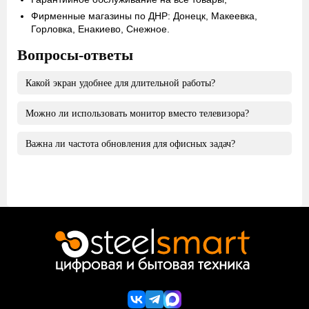
Фирменные магазины по ДНР: Донецк, Макеевка,
Горловка, Енакиево, Снежное.
Вопросы-ответы
Какой экран удобнее для длительной работы?
Можно ли использовать монитор вместо телевизора?
Выбирайте монитор с матовым покрытием, регулируемой
подставкой и защитой глаз (например, Flicker-Free),
Важна ли частота обновления для офисных задач?
чтобы минимизировать усталость и сохранить зрение при
Да, если у него есть HDMI-вход, встроенные динамики
длительной работе.
(или подключение внешних) и хорошая цветопередача.
Для просты задач достаточно 60-75 Гц, все что выше,
вплоть до 120 для лучшего качества картинки.