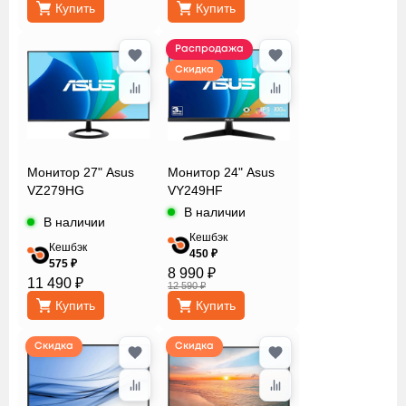
Купить
Купить
Распродажа
Скидка
Монитор 27" Asus
Монитор 24" Asus
VZ279HG
VY249HF
В наличии
В наличии
Кешбэк
Кешбэк
450 ₽
575 ₽
8 990 ₽
11 490 ₽
12 590 ₽
Купить
Купить
Скидка
Скидка