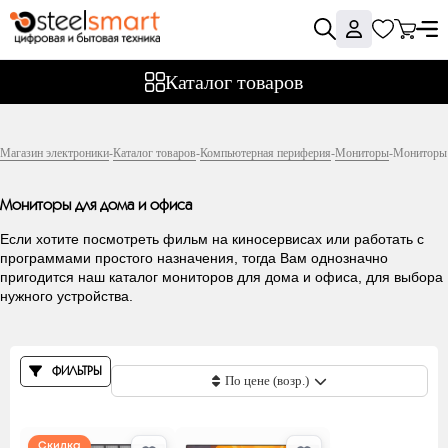
Фильтры
Каталог товаров
Цена
Магазин электроники
-
Каталог товаров
-
Компьютерная периферия
-
Мониторы
-
Мониторы 
Мониторы для дома и офиса
Производитель
Если хотите посмотреть фильм на киносервисах или работать с
программами простого назначения, тогда Вам однозначно
пригодится наш каталог мониторов для дома и офиса, для выбора
нужного устройства.
AOC
AOpen
Acer
ФИЛЬТРЫ
По цене (возр.)
Aiwa
Aquarius
Asus
Скидка