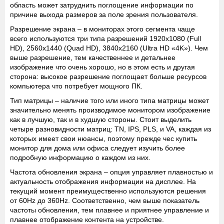
область может затруднить поглощение информации по
причине выхода размеров за поле зрения пользователя.
Разрешение экрана
– в мониторах этого сегмента чаще
всего используются три типа разрешений 1920х1080 (Full
HD), 2560х1440 (Quad HD), 3840х2160 (Ultra HD «4K»). Чем
выше разрешение, тем качественнее и детальнее
изображение что очень хорошо, но в этом есть и другая
сторона: высокое разрешение поглощает больше ресурсов
компьютера что потребует мощного ПК.
Тип матрицы
– наличие того или иного типа матрицы может
значительно менять производимое монитором изображение
как в лучшую, так и в худшую стороны. Стоит выделить
четыре разновидности матриц: TN, IPS, PLS, и VA, каждая из
которых имеет свои нюансы, поэтому прежде чес купить
монитор для дома или офиса следует изучить более
подробную информацию о каждом из них.
Частота обновления экрана
– опция управляет плавностью и
актуальность отображения информации на дисплее. На
текущий момент преимущественно используются решения
от 60Hz до 360Hz. Соответственно, чем выше показатель
частоты обновления, тем плавнее и приятнее управление и
плавнее отображение контента на устройстве.