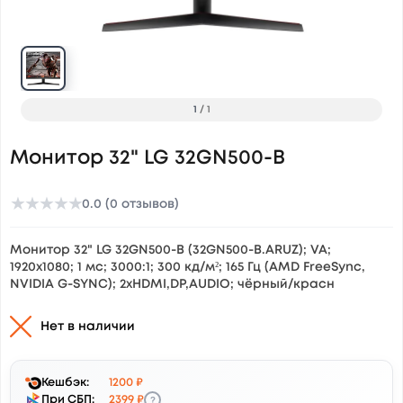
1
/
1
Монитор 32" LG 32GN500-B
★
★
★
★
★
0.0 (0 отзывов)
Монитор 32" LG 32GN500-B (32GN500-B.ARUZ); VA;
1920x1080; 1 мс; 3000:1; 300 кд/м²; 165 Гц (AMD FreeSync,
NVIDIA G-SYNC); 2xHDMI,DP,AUDIO; чёрный/красн
Нет в наличии
Кешбэк:
1200 ₽
?
При СБП:
2399 ₽