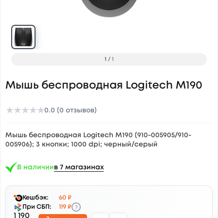
1
/
1
Мышь беспроводная Logitech M190
★
★
★
★
★
0.0 (0 отзывов)
Мышь беспроводная Logitech M190 (910-005905/910-
005906); 3 кнопки; 1000 dpi; черный/серый
В наличии
в 7 магазинах
Кешбэк:
60 ₽
?
При СБП:
119 ₽
1 190