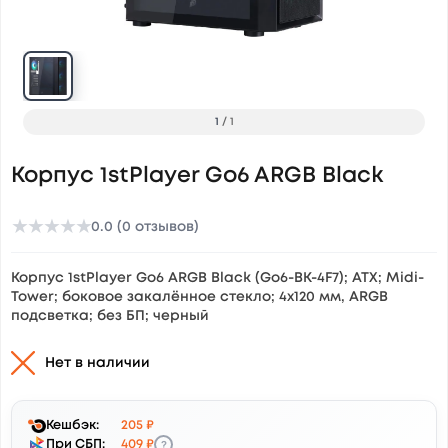
1
/
1
Корпус 1stPlayer Go6 ARGB Black
★
★
★
★
★
0.0 (0 отзывов)
Корпус 1stPlayer Go6 ARGB Black (Go6-BK-4F7); ATX; Midi-
Tower; боковое закалённое стекло; 4х120 мм, ARGB
подсветка; без БП; черный
Нет в наличии
Кешбэк:
205 ₽
?
При СБП:
409 ₽