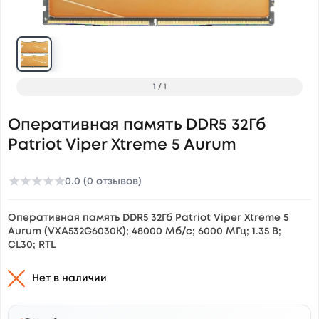
1
/
1
Оперативная память DDR5 32Гб
Patriot Viper Xtreme 5 Aurum
★
★
★
★
★
0.0 (0 отзывов)
Оперативная память DDR5 32Гб Patriot Viper Xtreme 5
Aurum (VXA532G6030K); 48000 Мб/c; 6000 МГц; 1.35 В;
CL30; RTL
Нет в наличии