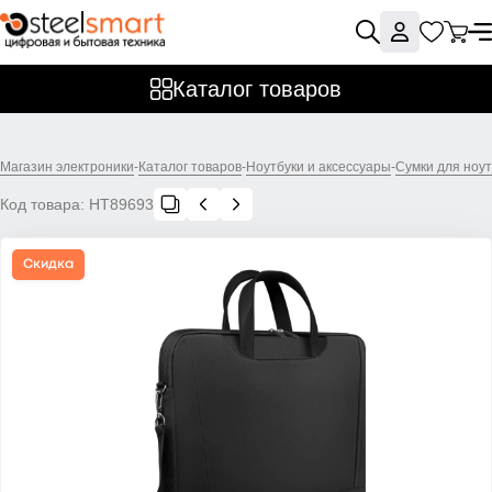
Каталог товаров
Магазин электроники
-
Каталог товаров
-
Ноутбуки и аксессуары
-
Сумки для ноут
Код товара:
НТ89693
Скидка