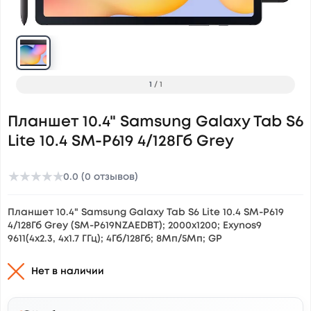
1
/
1
Планшет 10.4" Samsung Galaxy Tab S6
Lite 10.4 SM-P619 4/128Гб Grey
★
★
★
★
★
0.0 (0 отзывов)
Планшет 10.4" Samsung Galaxy Tab S6 Lite 10.4 SM-P619
4/128Гб Grey (SM-P619NZAEDBT); 2000x1200; Exynos9
9611(4x2.3, 4x1.7 ГГц); 4Гб/128Гб; 8Мп/5Мп; GP
Нет в наличии