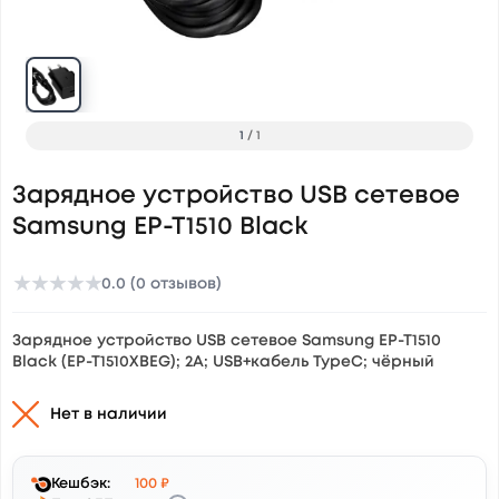
1
/
1
Зарядное устройство USB сетевое
Samsung EP-T1510 Black
★
★
★
★
★
0.0 (0 отзывов)
Зарядное устройство USB сетевое Samsung EP-T1510
Black (EP-T1510XBEG); 2А; USB+кабель TypeC; чёрный
Нет в наличии
Кешбэк:
100 ₽