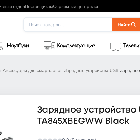
ивный отдел
Поставщикам
Сервисный центр
Блог
Поиск товаров...
Найти
Ноутбуки
Комплектующие
Телев
ы
-
Аксессуары для смартфонов
-
Зарядные устройства USB
-
Зарядное
Зарядное устройство 
TA845XBEGWW Black
0.0 (0 отзывов)