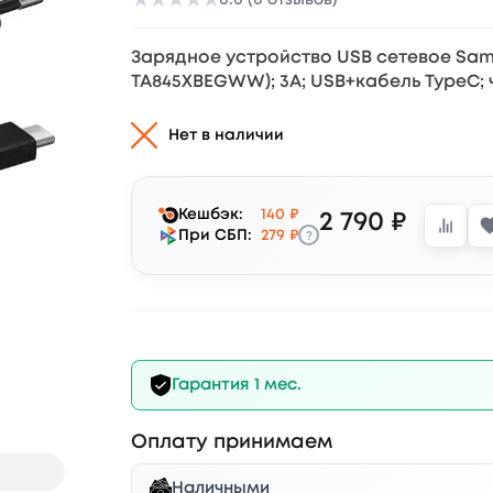
★
★
★
★
★
Зарядное устройство USB сетевое Sam
TA845XBEGWW); 3А; USB+кабель TypeC;
Нет в наличии
Кешбэк:
140 ₽
2 790 ₽
?
При СБП:
279 ₽
Гарантия 1 мес.
Оплату принимаем
Наличными