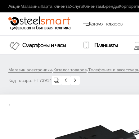
Акции
Магазины
Карта клиента
Услуги
Клиентам
Бренды
Корпорат
Каталог товаров
Смартфоны и часы
Планшеты
Магазин электроники
-
Каталог товаров
-
Телефония и аксессуар
Код товара:
НТ73914