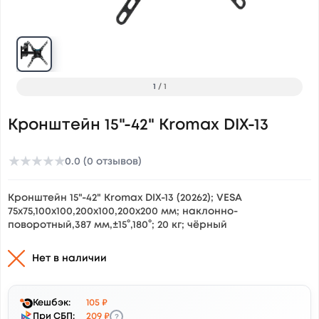
1
/
1
Кронштейн 15"-42" Kromax DIX-13
★
★
★
★
★
0.0 (0 отзывов)
Кронштейн 15"-42" Kromax DIX-13 (20262); VESA
75x75,100x100,200x100,200x200 мм; наклонно-
поворотный,387 мм,±15°,180°; 20 кг; чёрный
Нет в наличии
Кешбэк:
105 ₽
?
При СБП:
209 ₽