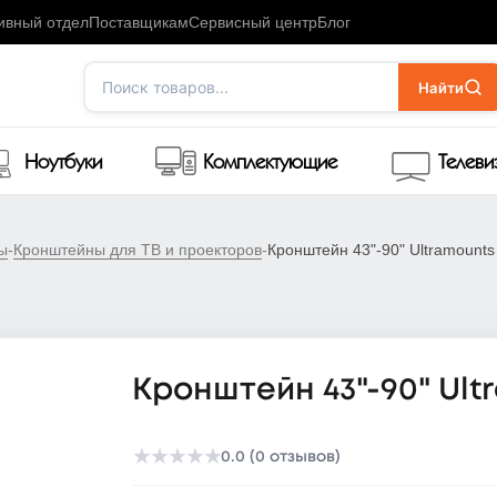
ивный отдел
Поставщикам
Сервисный центр
Блог
Поиск товаров...
Найти
Ноутбуки
Комплектующие
Телев
ы
-
Кронштейны для ТВ и проекторов
-
Кронштейн 43"-90" Ultramount
Кронштейн 43"-90" Ul
★
★
★
★
★
0.0 (0 отзывов)