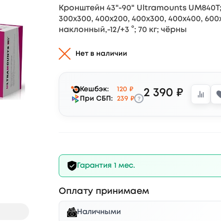
Кронштейн 43"-90" Ultramounts UM840T;
300x300, 400x200, 400x300, 400x400, 600
наклонный,-12/+3 °; 70 кг; чёрны
Нет в наличии
Кешбэк:
120 ₽
2 390 ₽
?
При СБП:
239 ₽
Гарантия 1 мес.
Оплату принимаем
Наличными