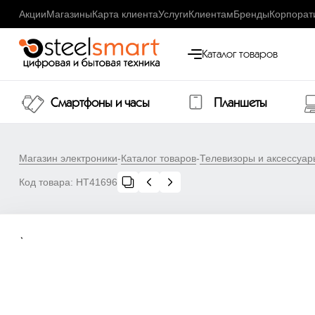
Акции
Магазины
Карта клиента
Услуги
Клиентам
Бренды
Корпорат
Каталог товаров
Смартфоны и часы
Планшеты
Магазин электроники
-
Каталог товаров
-
Телевизоры и аксессуар
Код товара:
НТ41696