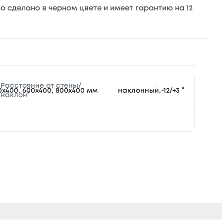
 сделано в черном цвете и имеет гарантию на 12
Расстояние от стены/
0x400, 600x400, 800x400 мм
наклонный,-12/+3 °
наклон°