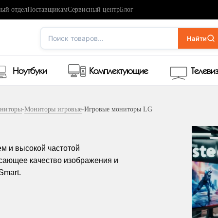
ый отдел
Поставщикам
Сервисный центр
Блог
Поиск товаров...
Найти
Ноутбуки
Комплектующие
Телеви
ниторы
-
Мониторы игровые
-
Игровые мониторы LG
м и высокой частотой
сающее качество изображения и
Smart.