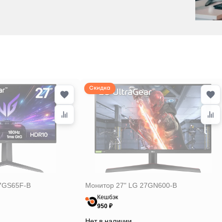
Скидка
7GS65F-B
Монитор 27" LG 27GN600-B
Кешбэк
950 ₽
Нет в наличии