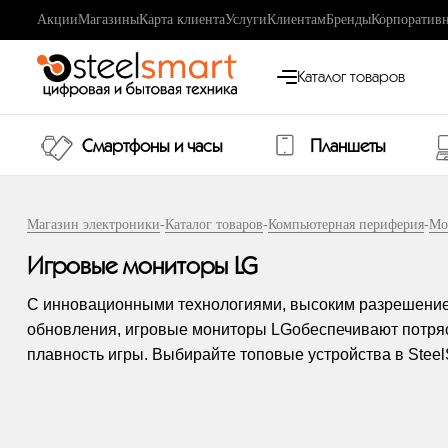
Акции
Магазины
Карта клиента
Услуги
Клиентам
Бренды
Корпоративн
Каталог товаров
Смартфоны и часы
Планшеты
Магазин электроники
-
Каталог товаров
-
Компьютерная периферия
-
Мо
Игровые мониторы LG
С инновационными технологиями, высоким разрешение
обновления, игровые мониторы LGобеспечивают потря
плавность игры. Выбирайте топовые устройства в Steel