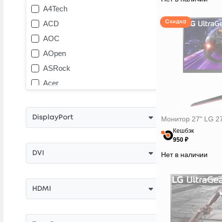
A4Tech
ACD
Скидка
AOC
AOpen
ASRock
Acer
Aiwa
Asus
DisplayPort
Монитор 27" LG 2
Benq
Кешбэк
950 ₽
Bravus
DVI
Нет в наличии
Dell
Digma
GMNG
HDMI
Gigabyte
HP