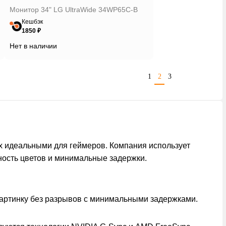
Монитор 34" LG UltraWide 34WP65C-B
Кешбэк
1850 ₽
Нет в наличии
1
2
3
х идеальными для геймеров. Компания использует
чность цветов и минимальные задержки.
картинку без разрывов с минимальными задержками.