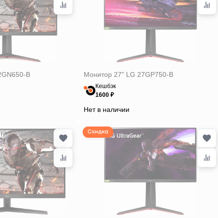
2GN650-B
Монитор 27" LG 27GP750-B
Кешбэк
1600 ₽
Нет в наличии
Скидка