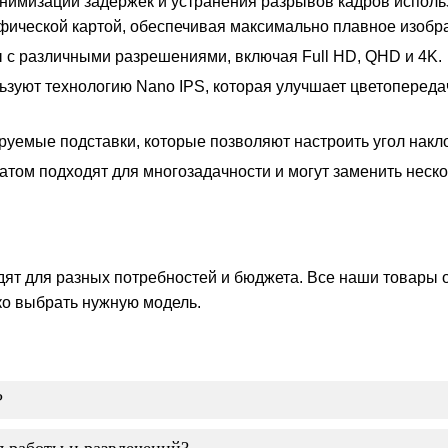
нимизации задержек и устранения разрывов кадров исполь
афической картой, обеспечивая максимально плавное изобр
 с различными разрешениями, включая Full HD, QHD и 4K.
ьзуют технологию Nano IPS, которая улучшает цветопереда
емые подставки, которые позволяют настроить угол накло
матом подходят для многозадачности и могут заменить неск
ят для разных потребностей и бюджета. Все наши товары 
ко выбрать нужную модель.
?