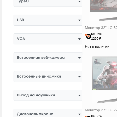
TypeC
Hisense
Huawei
USB
Iiyama
Монитор 32" LG 3
KTC
Кешбэк
LG
1200 ₽
VGA
MSI
Нет в наличии
Machenike
Встроенная веб-камера
NPC
Nerpa
Philips
Встроенные динамики
Samsung
ViewSonic
Выход на наушники
Xiaomi
Монитор 27" LG 
Диагональ экрана
Кешбэк