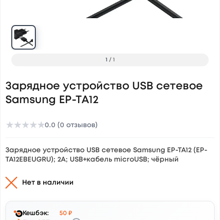
1
/
1
Зарядное устройство USB сетевое
Samsung EP-TA12
★
★
★
★
★
0.0 (0 отзывов)
Зарядное устройство USB сетевое Samsung EP-TA12 (EP-
TA12EBEUGRU); 2А; USB+кабель microUSB; чёрный
Нет в наличии
Кешбэк:
50 ₽