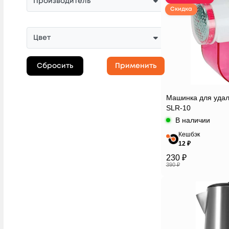
Производитель
Скидка
Цвет
Сбросить
Применить
Машинка для удал
SLR-10
В наличии
Кешбэк
12 ₽
230 ₽
390 ₽