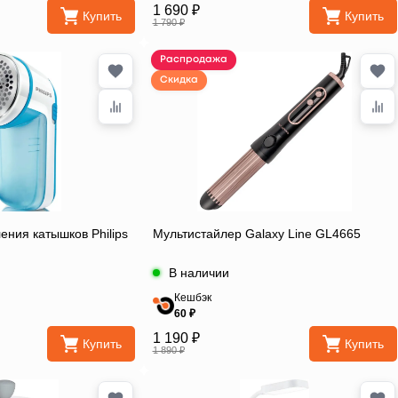
1 690 ₽
Купить
Купить
1 790 ₽
Распродажа
Скидка
ния катышков Philips
Мультистайлер Galaxy Line GL4665
В наличии
Кешбэк
60 ₽
1 190 ₽
Купить
Купить
1 890 ₽