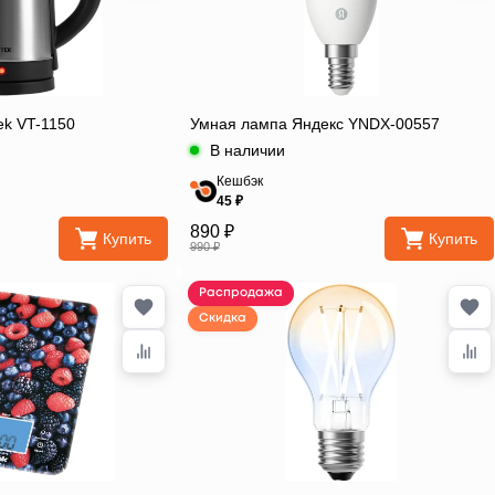
ek VT-1150
Умная лампа Яндекс YNDX-00557
В наличии
Кешбэк
45 ₽
890 ₽
Купить
Купить
990 ₽
Распродажа
Скидка