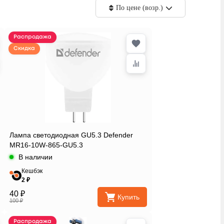
По цене (возр.)
Распродажа
Скидка
Лампа светодиодная GU5.3 Defender
MR16-10W-865-GU5.3
В наличии
Кешбэк
2 ₽
40 ₽
Купить
100 ₽
Распродажа