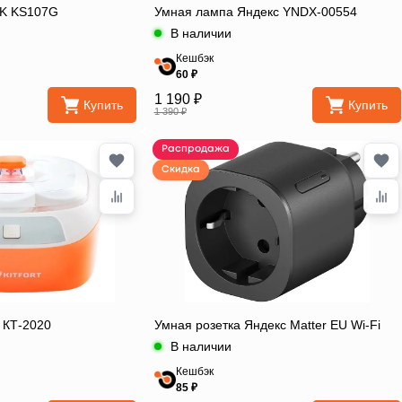
BK KS107G
Умная лампа Яндекс YNDX-00554
В наличии
Кешбэк
60 ₽
1 190 ₽
Купить
Купить
1 390 ₽
Распродажа
Скидка
t КТ-2020
Умная розетка Яндекс Matter EU Wi-Fi
В наличии
Кешбэк
85 ₽