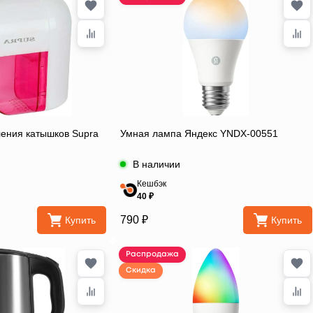
ения катышков Supra
Умная лампа Яндекс YNDX-00551
В наличии
Кешбэк
40 ₽
790 ₽
Купить
Купить
Распродажа
Скидка