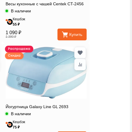
Весы кухонные с чашей Centek CT-2456
В наличии
Кешбэк
55 ₽
1 090 ₽
Купить
1 390 ₽
Распродажа
Скидка
Йогуртница Galaxy Line GL 2693
В наличии
Кешбэк
75 ₽