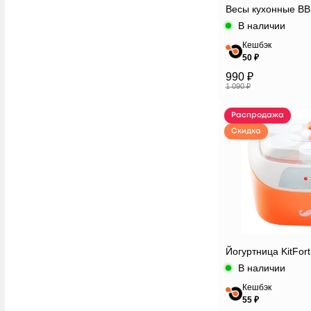
Весы кухонные B
В наличии
Кешбэк
50 ₽
990 ₽
1 090 ₽
Распродажа
Скидка
Йогуртница KitFor
В наличии
Кешбэк
55 ₽