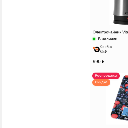
Электрочайник Vit
В наличии
Кешбэк
50 ₽
990 ₽
Распродажа
Скидка