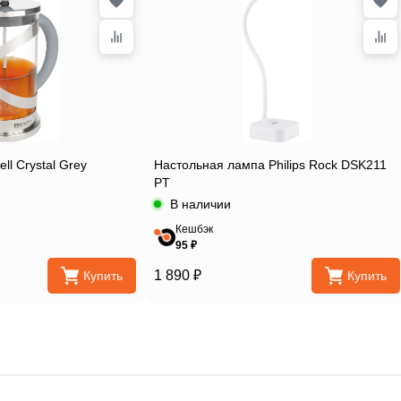
ll Crystal Grey
Настольная лампа Philips Rock DSK211
PT
В наличии
Кешбэк
95 ₽
1 890 ₽
Купить
Купить